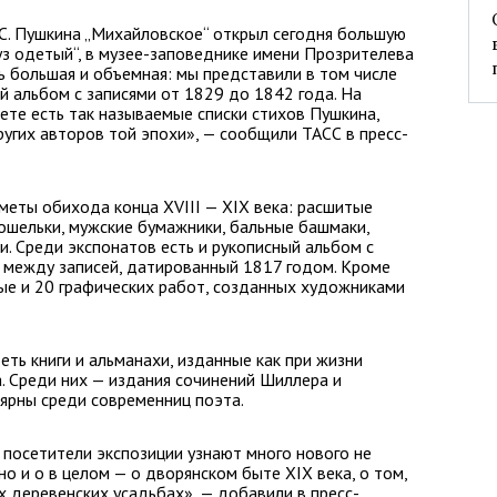
С. Пушкина „Михайловское“ открыл сегодня большую
з одетый“, в музее-заповеднике имени Прозрителева
ь большая и объемная: мы представили в том числе
ый альбом с записями от 1829 до 1842 года. На
ете есть так называемые списки стихов Пушкина,
угих авторов той эпохи», — сообщили ТАСС в пресс-
еты обихода конца XVIII — XIX века: расшитые
ошельки, мужские бумажники, бальные башмаки,
и. Среди экспонатов есть и рукописный альбом с
 между записей, датированный 1817 годом. Кроме
ые и 20 графических работ, созданных художниками
ть книги и альманахи, изданные как при жизни
ка. Среди них — издания сочинений Шиллера и
ярны среди современниц поэта.
посетители экспозиции узнают много нового не
но и о в целом — о дворянском быте XIX века, о том,
х деревенских усадьбах», — добавили в пресс-