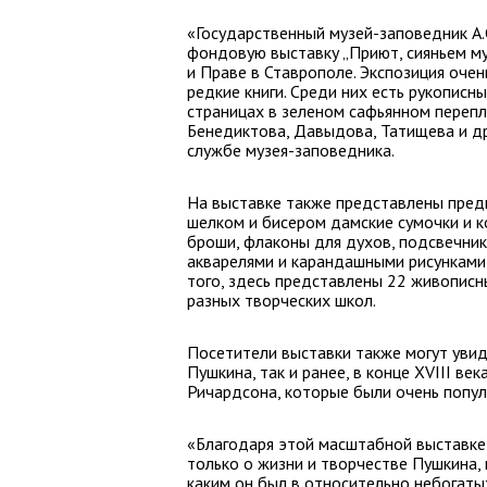
«Государственный музей-заповедник А.
фондовую выставку „Приют, сияньем му
и Праве в Ставрополе. Экспозиция очен
редкие книги. Среди них есть рукописн
страницах в зеленом сафьянном перепл
Бенедиктова, Давыдова, Татищева и др
службе музея-заповедника.
На выставке также представлены предм
шелком и бисером дамские сумочки и к
броши, флаконы для духов, подсвечник
акварелями и карандашными рисунками
того, здесь представлены 22 живописн
разных творческих школ.
Посетители выставки также могут увиде
Пушкина, так и ранее, в конце XVIII ве
Ричардсона, которые были очень попул
«Благодаря этой масштабной выставке 
только о жизни и творчестве Пушкина, 
каким он был в относительно небогаты