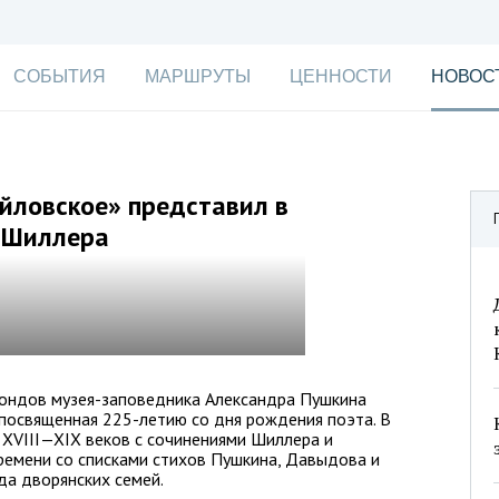
СОБЫТИЯ
МАРШРУТЫ
ЦЕННОСТИ
НОВОС
йловское» представил в
и Шиллера
фондов музея-заповедника Александра Пушкина
посвященная 225-летию со дня рождения поэта. В
и
XVIII—XIX в
еков с сочинениями Шиллера и
ремени со списками стихов Пушкина, Давыдова и
да дворянских семей.