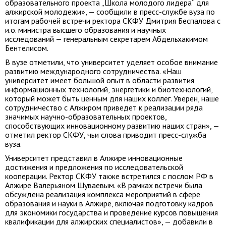
образовательного проекта „Школа молодого лидера“ для
алжирской молодежи», — сообщили в пресс-службе вуза по
итогам рабочей встречи ректора СКФУ Дмитрия Беспалова с
и.о. министра высшего образования и научных
исследований — генеральным секретарем Абдельхакимом
Бентелисом.
В вузе отметили, что университет уделяет особое внимание
развитию международного сотрудничества. «Наш
университет имеет большой опыт в области развития
информационных технологий, энергетики и биотехнологий,
который может быть ценным для наших коллег. Уверен, наше
сотрудничество с Алжиром приведет к реализации ряда
значимых научно-образовательных проектов,
способствующих инновационному развитию наших стран», —
отметил ректор СКФУ, чьи слова приводит пресс-служба
вуза.
Университет представил в Алжире инновационные
достижения и предложения по исследовательской
кооперации. Ректор СКФУ также встретился с послом РФ в
Алжире Валерьяном Шуваевым. «В рамках встречи была
обсуждена реализация комплекса мероприятий в сфере
образования и науки в Алжире, включая подготовку кадров
для экономики государства и проведение курсов повышения
квалификации для алжирских специалистов», — добавили в