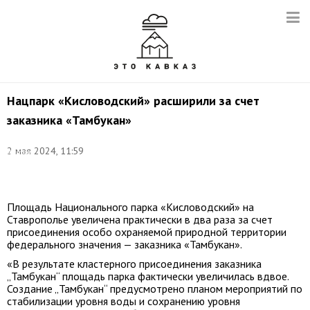
Нацпарк «Кисловодский» расширили за счет
заказника «Тамбукан»
Фото:
2 мая 2024, 11:59
Антон
Подгайко/
ТАСС
Площадь Национального парка «Кисловодский» на
Ставрополье увеличена практически в два раза за счет
присоединения особо охраняемой природной территории
федерального значения — заказника «Тамбукан».
«В результате кластерного присоединения заказника
„Тамбукан“ площадь парка фактически увеличилась вдвое.
Создание „Тамбукан“ предусмотрено планом мероприятий по
стабилизации уровня воды и сохранению уровня