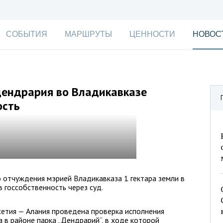
СОБЫТИЯ
МАРШРУТЫ
ЦЕННОСТИ
НОВОС
дендрария во Владикавказе
ость
 отчуждения мэрией Владикавказа 1 гектара земли в
 госсобственность через суд.
сетия — Алания проведена проверка исполнения
 в районе парка „Дендрарий“, в ходе которой