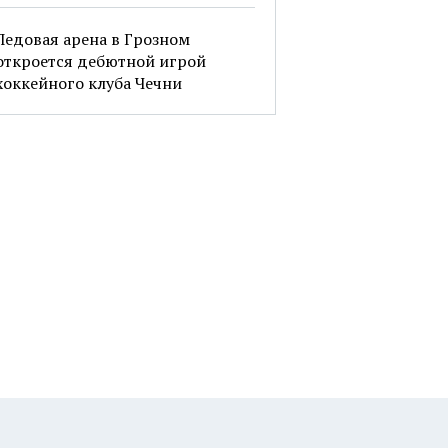
Ледовая арена в Грозном
откроется дебютной игрой
хоккейного клуба Чечни