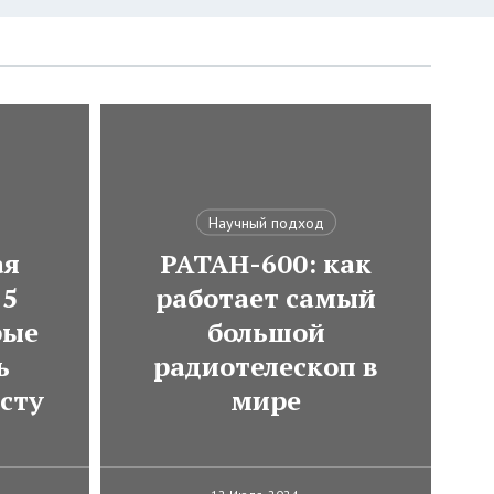
Научный подход
ая
РАТАН-600: как
 5
работает самый
рые
большой
ь
радиотелескоп в
сту
мире