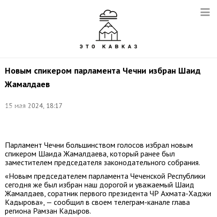
Новым спикером парламента Чечни избран Шаид
Жамалдаев
Фото:
15 мая 2024, 18:17
Владимир
Смирнов/
ТАСС
Парламент Чечни большинством голосов избрал новым
спикером Шаида Жамалдаева, который ранее был
заместителем председателя законодательного собрания.
«Новым председателем парламента Чеченской Республики
сегодня же был избран наш дорогой и уважаемый Шаид
Жамалдаев, соратник первого президента ЧР Ахмата-Хаджи
Кадырова», — сообщил в своем телеграм-канале глава
региона Рамзан Кадыров.