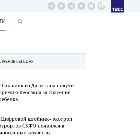
ТИ
ГЛАВНОЕ СЕГОДНЯ
Школьник из Дагестана получит
премию Кеосаяна за спасение
ребенка
«Цифровой двойник» экотроп
курортов СКФО появился в
мобильных каталогах