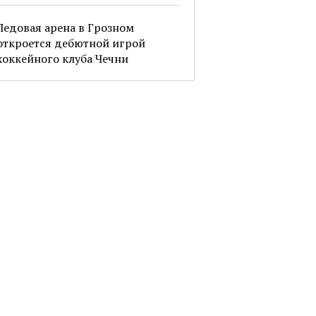
Ледовая арена в Грозном
откроется дебютной игрой
хоккейного клуба Чечни