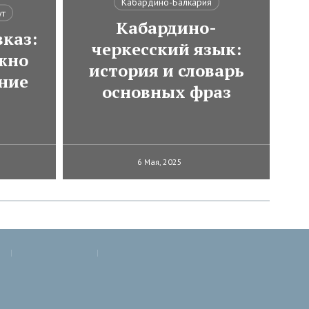
Кабардино-Балкария
ут
Кабардино-
каз:
черкесский язык:
ожно
история и словарь
ние
основных фраз
6 Мая, 2025