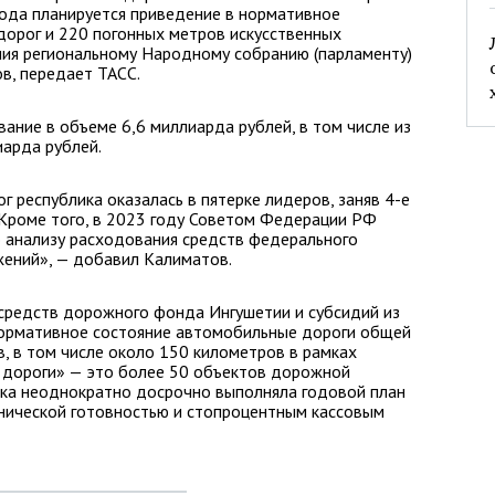
года планируется приведение в нормативное
дорог и 220 погонных метров искусственных
ния региональному Народному собранию (парламенту)
в, передает ТАСС.
ание в объеме 6,6 миллиарда рублей, в том числе из
арда рублей.
г республика оказалась в пятерке лидеров, заняв 4-е
 Кроме того, в 2023 году Советом Федерации РФ
о анализу расходования средств федерального
жений», — добавил Калиматов.
 средств дорожного фонда Ингушетии и субсидий из
ормативное состояние автомобильные дороги общей
, в том числе около 150 километров в рамках
 дороги» — это более 50 объектов дорожной
ика неоднократно досрочно выполняла годовой план
хнической готовностью и стопроцентным кассовым