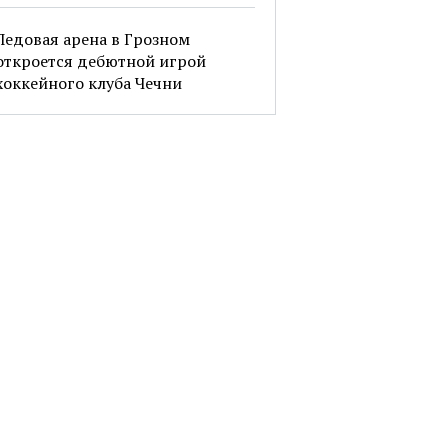
Ледовая арена в Грозном
откроется дебютной игрой
хоккейного клуба Чечни