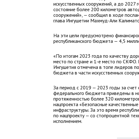
искусственных сооружений, а до 2027 
состояние более 200 километров авто
сооружений», — сообщил в ходе посла
глава Ингушетии Махмуд-Али Калимато
На эти цели предусмотрено финансиров
республиканского бюджета — 4,5 милли
«По итогам 2023 года по качеству доро
место по стране и 1-е место по СКФО.
Ингушетия отмечена в топе лидеров п
бюджета в части искусственных соору
За период с 2019 — 2023 годы за счет
федерального бюджета приведены в н
протяженностью более 320 километров
нацпроекта «Безопасные качественные
инфраструктуры. За это время республ
по нацпроекту — со стопроцентной те
исполнением.