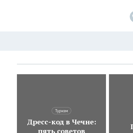
Туризм
Дресс-код в Чечне:
пять советов