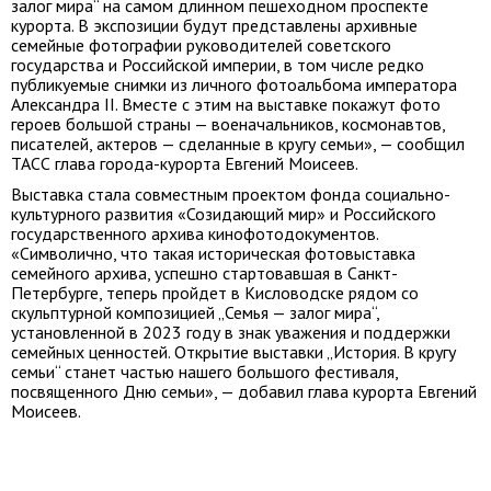
залог мира“ на самом длинном пешеходном проспекте
курорта. В экспозиции будут представлены архивные
семейные фотографии руководителей советского
государства и Российской империи, в том числе редко
публикуемые снимки из личного фотоальбома императора
Александра II. Вместе с этим на выставке покажут фото
героев большой страны — военачальников, космонавтов,
писателей, актеров — сделанные в кругу семьи», — сообщил
ТАСС глава города-курорта Евгений Моисеев.
Выставка стала совместным проектом фонда социально-
культурного развития «Созидающий мир» и Российского
государственного архива кинофотодокументов.
«Символично, что такая историческая фотовыставка
семейного архива, успешно стартовавшая в Санкт-
Петербурге, теперь пройдет в Кисловодске рядом со
скульптурной композицией „Семья — залог мира“,
установленной в 2023 году в знак уважения и поддержки
семейных ценностей. Открытие выставки „История. В кругу
семьи“ станет частью нашего большого фестиваля,
посвященного Дню семьи», — добавил глава курорта Евгений
Моисеев.