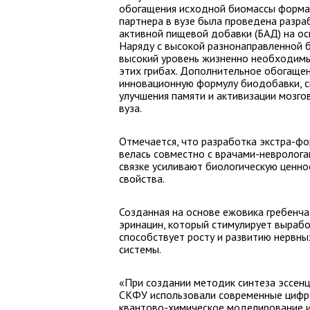
обогащения исходной биомассы формам
партнера в вузе была проведена разр
активной пищевой добавки (БАД) на осн
Наряду с высокой разнонаправленной 
высокий уровень жизненно необходимых 
этих грибах. Дополнительное обогаще
инновационную формулу биодобавки, с
улучшения памяти и активизации мозго
вуза.
Отмечается, что разработка экстра-фо
велась совместно с врачами-невролога
связке усиливают биологическую ценно
свойства.
Созданная на основе ежовика гребен
эринацин, который стимулирует вырабо
способствует росту и развитию нервны
системы.
«При создании методик синтеза эссенц
СКФУ использовали современные цифро
квантово-химическое моделирование и