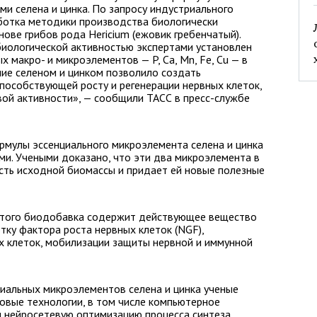
и селена и цинка. По запросу индустриального
аботка методики производства биологически
ове грибов рода Hericium (ежовик гребенчатый).
биологической активностью экспертами установлен
макро- и микроэлементов — P, Ca, Mn, Fe, Cu — в
ние селеном и цинком позволило создать
пособствующей росту и регенерации нервных клеток,
вой активности», — сообщили ТАСС в пресс-службе
рмулы эссенциального микроэлемента селена и цинка
ми. Учеными доказано, что эти два микроэлемента в
сть исходной биомассы и придает ей новые полезные
чатого биодобавка содержит действующее вещество
тку фактора роста нервных клеток (NGF),
х клеток, мобилизации защиты нервной и иммунной
иальных микроэлементов селена и цинка ученые
вые технологии, в том числе компьютерное
 нейросетевую оптимизацию процесса синтеза