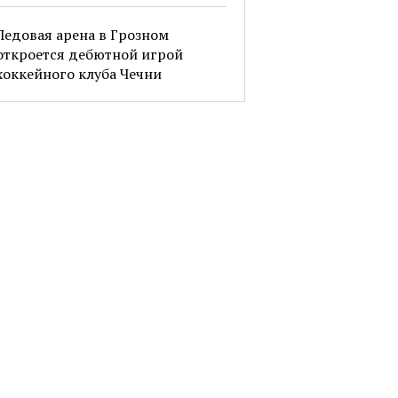
Ледовая арена в Грозном
откроется дебютной игрой
хоккейного клуба Чечни