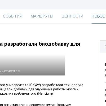
СОБЫТИЯ
МАРШРУТЫ
ЦЕННОСТИ
НОВОС
за разработали биодобавку для
ns/CC BY-SA 3.0
ого университета (СКФУ) разработали технологию
пищевой добавки для улучшения работы мозга и
ежовика гребенчатого (Hericium).
л оптимальную и легкоусвояемую формулу