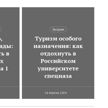
Экстрим
,
Туризм особого
ады:
назначения: как
ь в
отдохнуть в
ях
Российском
а 1
университете
спецназа
26 Апреля, 2024