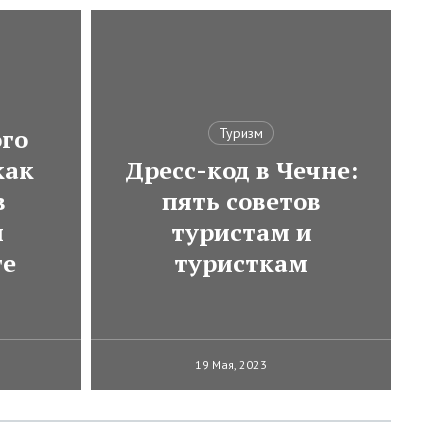
ого
Туризм
как
Дресс-код в Чечне:
в
пять советов
м
туристам и
те
туристкам
19 Мая, 2023