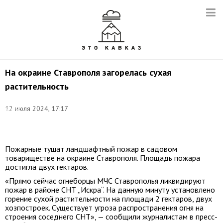
На окраине Ставрополя загорелась сухая
растительность
12 июля 2024, 17:17
Фото
(архив):
t.me/sk_gumchs
Пожарные тушат ландшафтный пожар в садовом
товариществе на окраине Ставрополя. Площадь пожара
достигла двух гектаров.
«Прямо сейчас огнеборцы МЧС Ставрополья ликвидируют
пожар в районе СНТ „Искра“. На данную минуту установлено
горение сухой растительности на площади 2 гектаров, двух
хозпостроек. Существует угроза распространения огня на
строения соседнего СНТ», — сообщили журналистам в пресс-