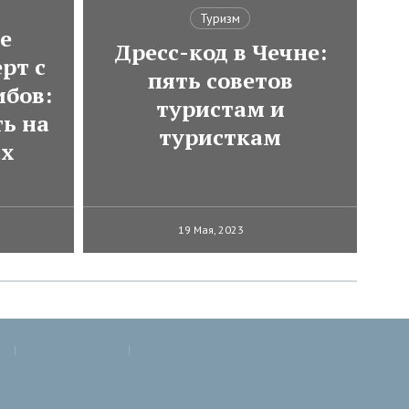
Туризм
е
Дресс-код в Чечне:
рт с
пять советов
ибов:
туристам и
ь на
туристкам
ах
19 Мая, 2023