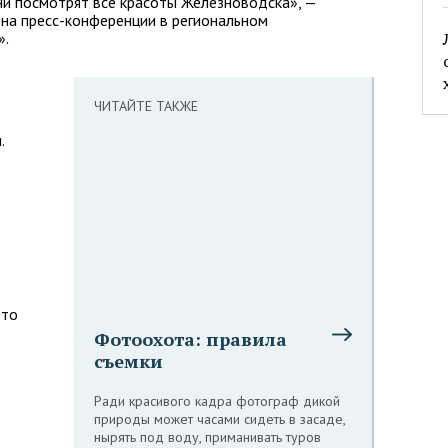
и посмотрят все красоты Железноводска», —
 на пресс-конференции в региональном
».
ЧИТАЙТЕ ТАКЖЕ
.
Это
Фотоохота: правила
т
съемки
Ради красивого кадра фотограф дикой
природы может часами сидеть в засаде,
нырять под воду, приманивать туров