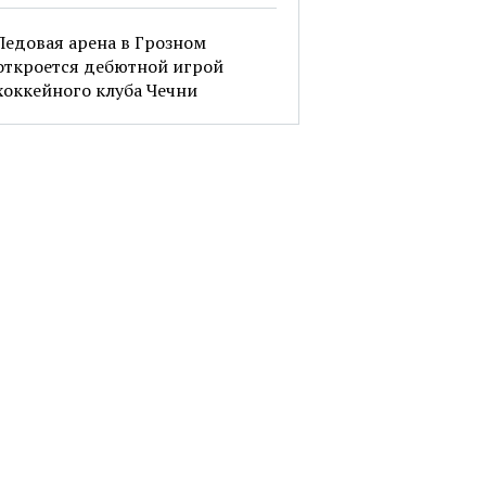
Ледовая арена в Грозном
откроется дебютной игрой
хоккейного клуба Чечни