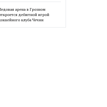
Ледовая арена в Грозном
откроется дебютной игрой
хоккейного клуба Чечни