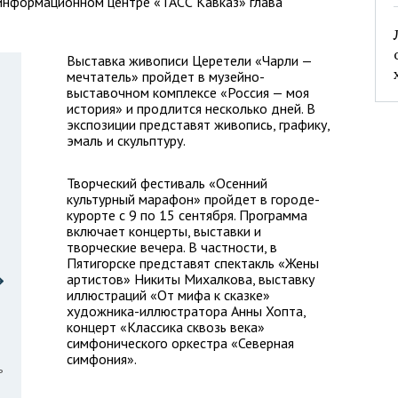
 информационном центре «ТАСС Кавказ» глава
Выставка живописи Церетели «Чарли —
мечтатель» пройдет в музейно-
выставочном комплексе «Россия — моя
история» и продлится несколько дней. В
экспозиции представят живопись, графику,
эмаль и скульптуру.
Творческий фестиваль «Осенний
культурный марафон» пройдет в городе-
курорте с 9 по 15 сентября. Программа
включает концерты, выставки и
творческие вечера. В частности, в
Пятигорске представят спектакль «Жены
артистов» Никиты Михалкова, выставку
иллюстраций «От мифа к сказке»
художника-иллюстратора Анны Хопта,
концерт «Классика сквозь века»
симфонического оркестра «Северная
симфония».
ь