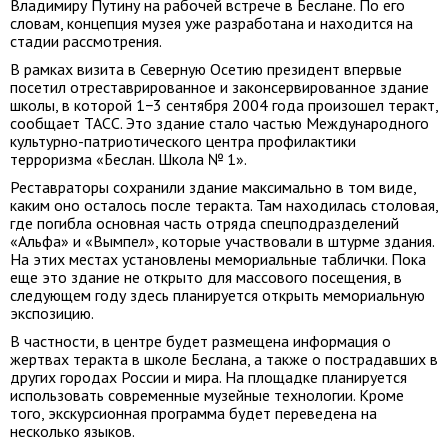
Владимиру Путину на рабочей встрече в Беслане. По его
словам, концепция музея уже разработана и находится на
стадии рассмотрения.
В рамках визита в Северную Осетию президент впервые
посетил отреставрированное и законсервированное здание
школы, в которой 1−3 сентября 2004 года произошел теракт,
сообщает ТАСС. Это здание стало частью Международного
культурно-патриотического центра профилактики
терроризма «Беслан. Школа № 1».
Реставраторы сохранили здание максимально в том виде,
каким оно осталось после теракта. Там находилась столовая,
где погибла основная часть отряда спецподразделений
«Альфа» и «Вымпел», которые участвовали в штурме здания.
На этих местах установлены мемориальные таблички. Пока
еще это здание не открыто для массового посещения, в
следующем году здесь планируется открыть мемориальную
экспозицию.
В частности, в центре будет размещена информация о
жертвах теракта в школе Беслана, а также о пострадавших в
других городах России и мира. На площадке планируется
использовать современные музейные технологии. Кроме
того, экскурсионная программа будет переведена на
несколько языков.