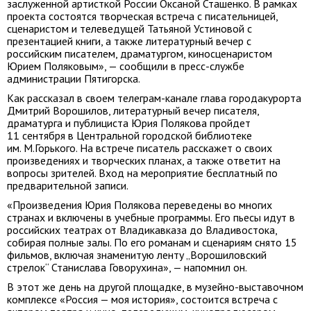
заслуженной артисткой России Оксаной Сташенко. В рамках
проекта состоятся творческая встреча с писательницей,
сценаристом и телеведущей Татьяной Устиновой с
презентацией книги, а также литературный вечер с
российским писателем, драматургом, киносценаристом
Юрием Поляковым», — сообщили в пресс-службе
администрации Пятигорска.
Как рассказал в своем телеграм-канале глава городакурорта
Дмитрий Ворошилов, литературный вечер писателя,
драматурга и публициста Юрия Полякова пройдет
11 сентября в Центральной городской библиотеке
им. М.Горького. На встрече писатель расскажет о своих
произведениях и творческих планах, а также ответит на
вопросы зрителей. Вход на мероприятие бесплатный по
предварительной записи.
«Произведения Юрия Полякова переведены во многих
странах и включены в учебные программы. Его пьесы идут в
российских театрах от Владикавказа до Владивостока,
собирая полные залы. По его романам и сценариям снято 15
фильмов, включая знаменитую ленту „Ворошиловский
стрелок“ Станислава Говорухина», — напомнил он.
В этот же день на другой площадке, в музейно-выставочном
комплексе «Россия — моя история», состоится встреча с