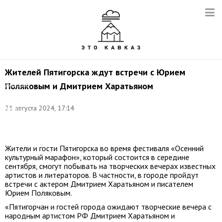
Жителей Пятигорска ждут встречи с Юрием
Поляковым и Дмитрием Харатьяном
Дмитрий
Харатьян.
Фото:
21 августа 2024, 17:14
Артем
Геодакян/
ТАСС
Жители и гости Пятигорска во время фестиваля «Осенний
культурный марафон», который состоится в середине
сентября, смогут побывать на творческих вечерах известных
артистов и литераторов. В частности, в городе пройдут
встречи с актером Дмитрием Харатьяном и писателем
Юрием Поляковым.
«Пятигорчан и гостей города ожидают творческие вечера с
народным артистом РФ Дмитрием Харатьяном и