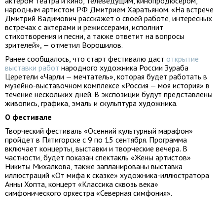
актером театра и кино, телеведущим, кинопродюсером,
народным артистом РФ Дмитрием Харатьяном. «На встрече
Дмитрий Вадимович расскажет о своей работе, интересных
встречах с актерами и режиссерами, исполнит
стихотворения и песни, а также ответит на вопросы
зрителей», — отметил Ворошилов.
Ранее сообщалось, что старт фестивалю даст
открытие
выставки работ
народного художника России Зураба
Церетели «Чарли — мечтатель», которая будет работать в
музейно-выставочном комплексе «Россия — моя история» в
течение нескольких дней. В экспозиции будут представлены
живопись, графика, эмаль и скульптура художника.
О фестивале
Творческий фестиваль «Осенний культурный марафон»
пройдет в Пятигорске с 9 по 15 сентября. Программа
включает концерты, выставки и творческие вечера. В
частности, будет показан спектакль «Жены артистов»
Никиты Михалкова, также запланированы выставка
иллюстраций «От мифа к сказке» художника-иллюстратора
Анны Хопта, концерт «Классика сквозь века»
симфонического оркестра «Северная симфония».