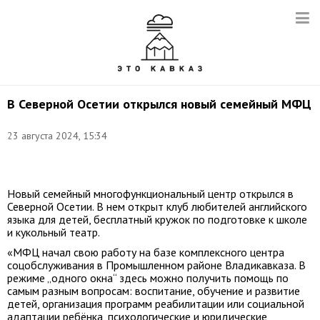
В Северной Осетии открылся новый семейный МФЦ
Снимок
23 августа 2024, 15:34
с
видео:
t.me/sergeimeniaylo
Новый семейный многофункциональный центр открылся в
Северной Осетии. В нем открыт клуб любителей английского
языка для детей, бесплатный кружок по подготовке к школе
и кукольный театр.
«МФЦ начал свою работу на базе комплексного центра
соцобслуживания в Промышленном районе Владикавказа. В
режиме „одного окна“ здесь можно получить помощь по
самым разным вопросам: воспитание, обучение и развитие
детей, организация программ реабилитации или социальной
адаптации ребёнка, психологические и юридические