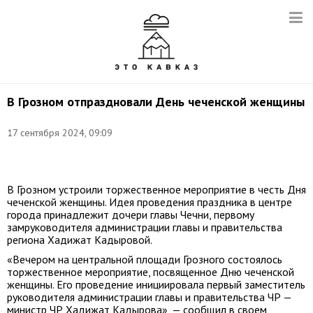
В Грозном отпраздновали День чеченской женщины
Снимок
17 сентября 2024, 09:09
с
видео:
t.me/RKadyrov_95
В Грозном устроили торжественное мероприятие в честь Дня
чеченской женщины. Идея проведения праздника в центре
города принадлежит дочери главы Чечни, первому
замруководителя администрации главы и правительства
региона Хадижат Кадыровой.
«Вечером на центральной площади Грозного состоялось
торжественное мероприятие, посвященное Дню чеченской
женщины. Его проведение инициировала первый заместитель
руководителя администрации главы и правительства ЧР —
министр ЧР Хадижат Кадырова», — сообщил в своем