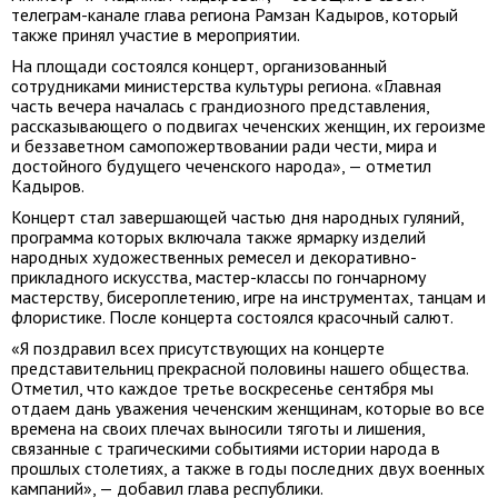
телеграм-канале глава региона Рамзан Кадыров, который
также принял участие в мероприятии.
На площади состоялся концерт, организованный
сотрудниками министерства культуры региона. «Главная
часть вечера началась с грандиозного представления,
рассказывающего о подвигах чеченских женщин, их героизме
и беззаветном самопожертвовании ради чести, мира и
достойного будущего чеченского народа», — отметил
Кадыров.
Концерт стал завершающей частью дня народных гуляний,
программа которых включала также ярмарку изделий
народных художественных ремесел и декоративно-
прикладного искусства, мастер-классы по гончарному
мастерству, бисероплетению, игре на инструментах, танцам и
флористике. После концерта состоялся красочный салют.
«Я поздравил всех присутствующих на концерте
представительниц прекрасной половины нашего общества.
Отметил, что каждое третье воскресенье сентября мы
отдаем дань уважения чеченским женщинам, которые во все
времена на своих плечах выносили тяготы и лишения,
связанные с трагическими событиями истории народа в
прошлых столетиях, а также в годы последних двух военных
кампаний», — добавил глава республики.