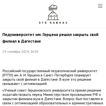
Педуниверситет им. Герцена решил закрыть свой
филиал в Дагестане
Фото:
24 сентября 2024, 16:50
Руслан
Шамуков/
ТАСС
Российский государственный педагогический университет
(РГПУ) им. А. И. Герцена в Санкт-Петербурге планирует
закрыть свой филиал в Дагестане. В вузе это решение
связывают с оптимизацией.
«Ученый совет Герценовского университета принял решение
ходатайствовать перед Министерством просвещения РФ о
закрытии филиала вуза в Дагестане. Вопрос был поставлен в
связи с оптимизацией образовательных и административных