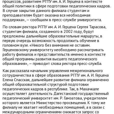
процессов, развитием РГПУ им. А. И. Герцена в контексте
общей политики в сфере подготовки педагогических кадров.
В случае закрытия данного филиала студентам и
преподавателям будет оказана вся необходимая
поддержка», — сообщили в пресс-службе университета.
По словам ректора РГПУ им. А. И. Герцена Сергея Тарасова,
студентам филиала, созданного в 2002 году, будут
предложены дальнейшие образовательные маршруты, в
первую очередь возможность продолжить обучение в
головном вузе. «Никого без внимания не оставим.
Герценовскому университету необходимо рассматривать
работу филиалов и представительств именно в контексте
общей программы развития высшего педагогического
образования», — приводит слова ректора пресс-служба.
Как рассказала начальник управления межрегионального
сотрудничества в сфере образования РГПУ им. А. И. Герцена
Елена Спасская, дальнейшее развитие филиала ограниченно
общей образовательной структурой подготовки
педагогических кадров в республике. Так, в Махачкале
осуществляет деятельность Дагестанский государственный
педагогический университет им. Р. Гамзатова, учредителем
которого является Министерство просвещения. К тому же
филиалу не хватает необходимых помещений, а в связи с
международными ограничениями снижается запрос со