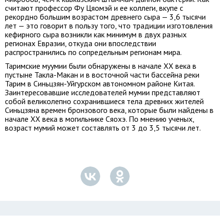
считают профессор Фу Цяомэй и ее коллеги, вкупе с
рекордно большим возрастом древнего сыра — 3,6 тысячи
лет — это говорит в пользу того, что традиции изготовления
кефирного сыра возникли как минимум в двух разных
регионах Евразии, откуда они впоследствии
распространились по сопредельным регионам мира.
Таримские муумии были обнаружены в начале ХХ века в
пустыне Такла-Макан и в восточной части бассейна реки
Тарим в Синьцзян-Уйгурском автономном районе Китая.
Заинтересовавшие исследователей мумии представляют
собой великолепно сохранившиеся тела древних жителей
Синьцзяна времен бронзового века, которые были найдены в
начале XX века в могильнике Сяохэ. По мнению ученых,
возраст мумий может составлять от 3 до 3,5 тысячи лет.