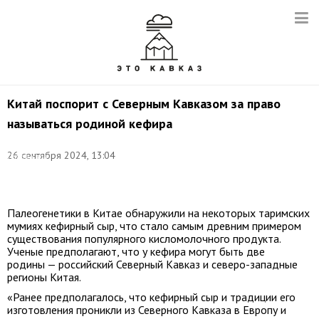
Китай поспорит с Северным Кавказом за право
называться родиной кефира
Фото:
26 сентября 2024, 13:04
Станислав
Красильников/
ТАСС
Палеогенетики в Китае обнаружили на некоторых таримских
мумиях кефирный сыр, что стало самым древним примером
существования популярного кисломолочного продукта.
Ученые предполагают, что у кефира могут быть две
родины — российский Северный Кавказ и северо-западные
регионы Китая.
«Ранее предполагалось, что кефирный сыр и традиции его
изготовления проникли из Северного Кавказа в Европу и