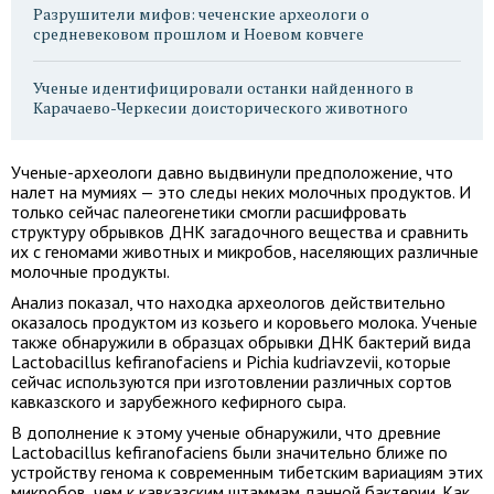
Разрушители мифов: чеченские археологи о
средневековом прошлом и Ноевом ковчеге
Ученые идентифицировали останки найденного в
Карачаево-Черкесии доисторического животного
Ученые-археологи давно выдвинули предположение, что
налет на мумиях — это следы неких молочных продуктов. И
только сейчас палеогенетики смогли расшифровать
структуру обрывков ДНК загадочного вещества и сравнить
их с геномами животных и микробов, населяющих различные
молочные продукты.
Анализ показал, что находка археологов действительно
оказалось продуктом из козьего и коровьего молока. Ученые
также обнаружили в образцах обрывки ДНК бактерий вида
Lactobacillus kefiranofaciens и Pichia kudriavzevii, которые
сейчас используются при изготовлении различных сортов
кавказского и зарубежного кефирного сыра.
В дополнение к этому ученые обнаружили, что древние
Lactobacillus kefiranofaciens были значительно ближе по
устройству генома к современным тибетским вариациям этих
микробов, чем к кавказским штаммам данной бактерии. Как