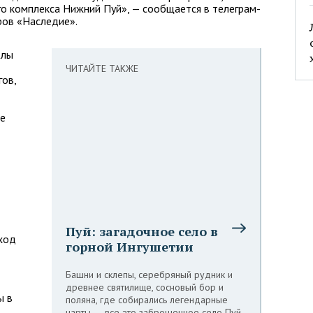
о комплекса Нижний Пуй», — сообщается в телеграм-
ров «Наследие».
олы
ЧИТАЙТЕ ТАКЖЕ
ов,
ые
Пуй: загадочное село в
вход
горной Ингушетии
Башни и склепы, серебряный рудник и
древнее святилище, сосновый бор и
ы в
поляна, где собирались легендарные
нарты, — все это заброшенное село Пуй,