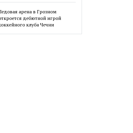
Ледовая арена в Грозном
откроется дебютной игрой
хоккейного клуба Чечни