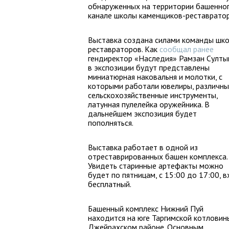
обнаруженных на территории башенног
канале школы каменщиков-реставрато
Выставка создана силами команды шк
реставраторов. Как
сообщал ранее
гендиректор «Наследия» Рамзан Султыг
в экспозиции будут представлены
миниатюрная наковальня и молотки, с
которыми работали ювелиры, различн
сельскохозяйственные инструменты,
латунная пулелейка оружейника. В
дальнейшем экспозиция будет
пополняться.
Выставка работает в одной из
отреставрированных башен комплекса.
Увидеть старинные артефакты можно
будет по пятницам, с 15:00 до 17:00, 
бесплатный.
Башенный комплекс Нижний Пуй
находится на юге Таргимской котловин
Джейрахском районе. Основным