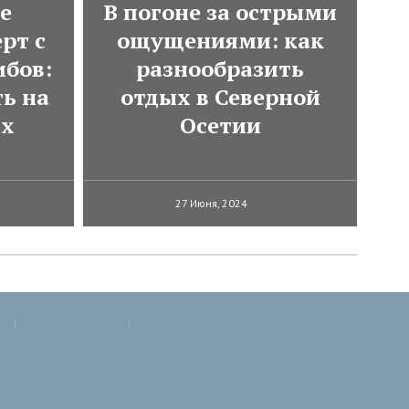
е
В погоне за острыми
рт с
ощущениями: как
ибов:
разнообразить
ь на
отдых в Северной
ах
Осетии
27 Июня, 2024