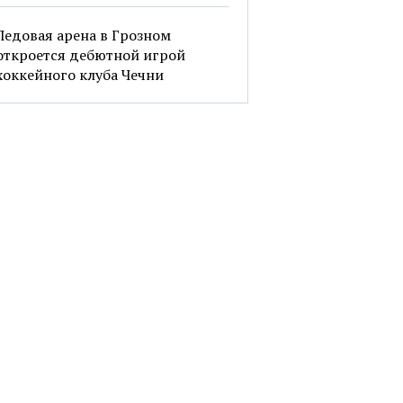
Ледовая арена в Грозном
откроется дебютной игрой
хоккейного клуба Чечни