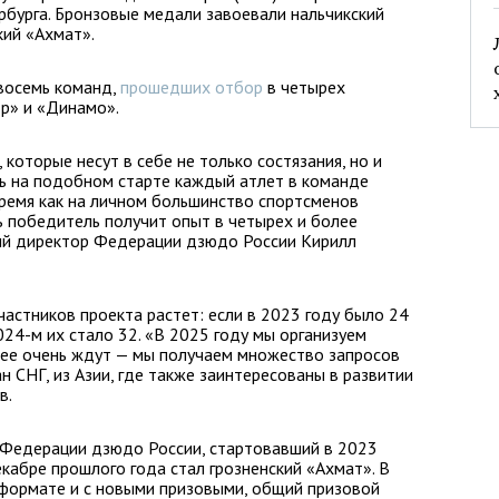
рбурга. Бронзовые медали завоевали нальчикский
кий «Ахмат».
 восемь команд,
прошедших отбор
в четырех
тр» и «Динамо».
которые несут в себе не только состязания, но и
дь на подобном старте каждый атлет в команде
время как на личном большинство спортсменов
ь победитель получит опыт в четырех и более
ный директор Федерации дзюдо России Кирилл
частников проекта растет: если в 2023 году было 24
2024-м их стало 32. «В 2025 году мы организуем
 ее очень ждут — мы получаем множество запросов
н СНГ, из Азии, где также заинтересованы в развитии
в.
 Федерации дзюдо России, стартовавший в 2023
кабре прошлого года стал грозненский «Ахмат». В
 формате и с новыми призовыми, общий призовой