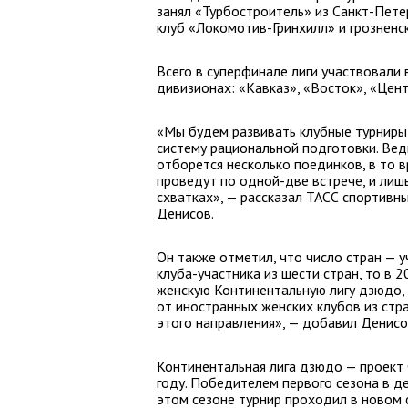
занял «Турбостроитель» из Санкт-Пете
клуб «Локомотив-Гринхилл» и грозненс
Всего в суперфинале лиги участвовали
дивизионах: «Кавказ», «Восток», «Цен
«Мы будем развивать клубные турниры, 
систему рациональной подготовки. Ве
отборется несколько поединков, в то 
проведут по одной-две встрече, и лиш
схватках», — рассказал ТАСС спортив
Денисов.
Он также отметил, что число стран — у
клуба-участника из шести стран, то в 
женскую Континентальную лигу дзюдо,
от иностранных женских клубов из стра
этого направления», — добавил Денисо
Континентальная лига дзюдо — проект
году. Победителем первого сезона в де
этом сезоне турнир проходил в новом