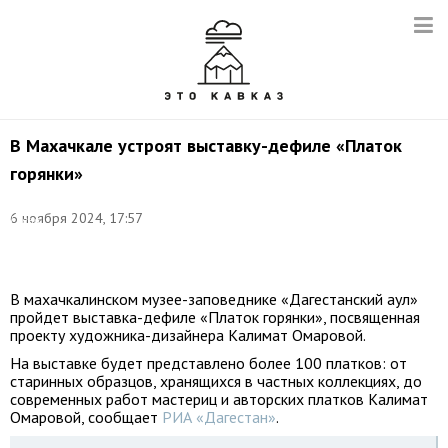
В Махачкале устроят выставку-дефиле «Платок
горянки»
Фото:
6 ноября 2024, 17:57
Елена
Афонина/
ТАСС
В махачкалинском музее-заповеднике «Дагестанский аул»
пройдет выставка-дефиле «Платок горянки», посвященная
проекту художника-дизайнера Калимат Омаровой.
На выставке будет представлено более 100 платков: от
старинных образцов, хранящихся в частных коллекциях, до
современных работ мастериц и авторских платков Калимат
Омаровой, сообщает
РИА «Дагестан»
.