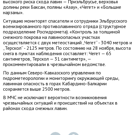
высокого риска схода лавин — Приэльбрусье, верховья
долины реки Баксан, поляны «Азау», «Чегет» и «Большие
нарзаны».
Ситуацию мониторят спасатели и сотрудники Эльбрусского
военизированного противолавинного отряда (структурное
подразделение Росгидромета). «Контроль за толщиной
снежного покрова на лавиноопасных участках
осуществляется с двух метеостанций „Чегет“ - 3040 метров и
„Терскол“ - 2125 метров. По состоянию на 28 ноября, высота
снега в пунктах наблюдения составляет: Чегет — 65
сантиметров, Терскол — 31 сантиметр», —
прокомментировали в чрезвычайном ведомстве.
По данным Северо-Кавказского управления по
гидрометеорологии и мониторингу окружающей среды,
лавинная опасность в горах Кабардино-Балкарии
сохраняется выше 2500 метров.
В МЧС не исключают вероятности возникновения
чрезвычайных ситуаций и происшествий на объектах в
районах схода снежных лавин.