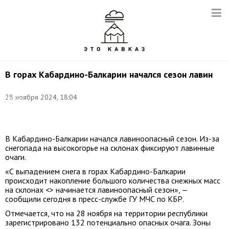
В горах Кабардино-Балкарии начался сезон лавин
Фото:
28 ноября 2024, 18:04
Нозим
Каландаров/
ТАСС
В Кабардино-Балкарии начался лавиноопасный сезон. Из-за
снегопада на высокогорье на склонах фиксируют лавинные
очаги.
«С выпадением снега в горах Кабардино-Балкарии
происходит накопление большого количества снежных масс
на склонах <> начинается лавиноопасный сезон», —
сообщили сегодня в пресс-службе ГУ МЧС по КБР.
Отмечается, что на 28 ноября на территории республики
зарегистрировано 132 потенциально опасных очага. Зоны