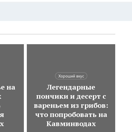
Хороший вкус
е на
Легендарные
х
пончики и десерт с
4
вареньем из грибов:
ля
что попробовать на
х
Кавминводах