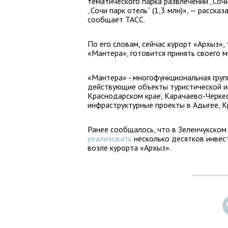
тематического парка развлечений „Сочи п
„Сочи парк отель“ (1,3 млн)», — расска
сообщает ТАСС.
По его словам, сейчас курорт «Архыз»,
«Мантера», готовится принять своего м
«Мантера» - многофункциональная гру
действующие объекты туристической и
Краснодарском крае, Карачаево-Черкес
инфраструктурные проекты в Адыгее, К
Ранее сообщалось, что в Зеленчукско
реализовать
несколько десятков инвес
возле курорта «Архыз».