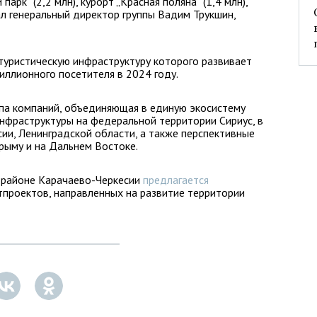
арк“ (2,2 млн), курорт „Красная поляна“ (1,4 млн),
зал генеральный директор группы Вадим Трукшин,
 туристическую инфраструктуру которого развивает
иллионного посетителя в 2024 году.
ппа компаний, объединяющая в единую экосистему
нфраструктуры на федеральной территории Сириус, в
ии, Ленинградской области, а также перспективные
рыму и на Дальнем Востоке.
м районе Карачаево-Черкесии
предлагается
тпроектов, направленных на развитие территории