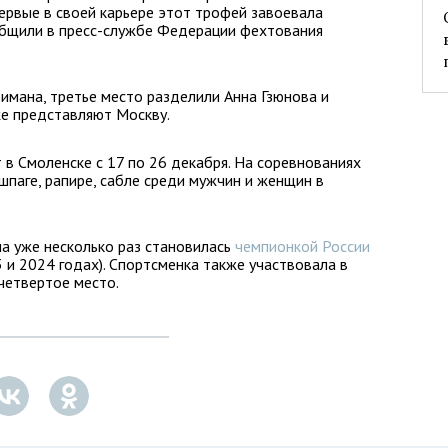
ервые в своей карьере этот трофей завоевала
общили в пресс-службе Федерации фехтования
имана, третье место разделили Анна Гзюнова и
же представляют Москву.
в Смоленске с 17 по 26 декабря. На соревнованиях
шпаге, рапире, сабле среди мужчин и женщин в
а уже несколько раз становилась
чемпионкой России
 и 2024 годах). Спортсменка также участвовала в
 четвертое место.