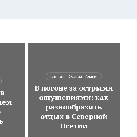
Северная Осетия - Алания
В погоне за острыми
 в
ощущениями: как
чем
разнообразить
о
отдых в Северной
ь
Осетии