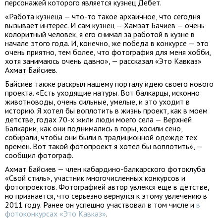
персонажей которого является кузнец Дебет.
«Работа кузнеца — что-то такое архаичное, что сегодня
вызывает интерес. И сам кузнец — Хамзат Бачиев — очень
колоритный человек, я его снимал за работой в кузне в
начале этого года. И, конечно, же победа в конкурсе — это
очень приятно, тем более, что фотография для меня хобби,
хотя занимаюсь очень давно», — рассказал «Это Кавказ»
Ахмат Байсиев.
Байсиев также раскрыл нашему порталу идею своего нового
проекта. «Есть уходящие натуры. Вот балкарцы, исконно
животноводы, очень сильные, умелые, и это уходит в
историю. Я хотел бы воплотить в жизнь проект, как в моем
детстве, годах 70-х жили люди моего села — Верхней
Балкарии, как они поднимались в горы, косили сено,
собирали, чтобы они были в традиционной одежде тех
времен. Вот такой фотопроект я хотел бы воплотить», —
сообщил фотограф.
Ахмат Байсиев — член кабардино-балкарского фотоклуба
«Свой стиль», участник многочисленных конкурсов и
фотопроектов. Фотографией автор увлекся еще в детстве,
но признается, что серьезно вернулся к этому увлечению в
2011 году. Ранее он успешно участвовал в том числе и
в
фотоконкурсах «Это Кавказ»
.