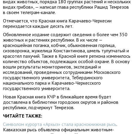
видах животных, порядка 180 группах растений и нескольких
видах грибов», — написал глава республики Рашид Темрезов
в своем телеграм-канале.
Отмечается, что Красная книга Карачаево-Черкесии
переиздается каждые десять лет.
Обновленное издание содержит сведения о более чем 350
животных и растениях республики. В их числе —
красношейная поганка, кобчик, обыкновенная горлица,
сизоворонка, жужелица Константинова, шмель тулупчатый и
красотел пахучий. Также в Красной книге региона изменилось
количество объектов, подлежащих особой охране. В основу
вошли результаты мониторингов, экспедиций и
исследований, проведенных сотрудниками Московского
государственного университета, Тебердинского
национального парка и Карачаево-Черкесского
государственного университета.
Новая Красная книга КЧР в ближайшее время будет
доставлена в библиотеки городских округов и районов
республики, подчеркнут Темрезов.
ЧИТАЙТЕ ТАКЖЕ:
Символом курорта «Архыз» стала краснокнижная рысь
.
Кавказская рысь объявлена официальным животным-