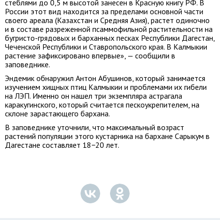
стеблями до 0,5 м высотой занесен в Красную книгу РФ. В
России этот вид находится за пределами основной части
своего ареала (Казахстан и Средняя Азия), растет одиночно
и в составе разреженной псаммофильной растительности на
бугристо-грядовых и барханных песках Республики Дагестан,
Чеченской Республики и Ставропольского края. В Калмыкии
растение зафиксировано впервые», — сообщили в
заповеднике.
Эндемик обнаружил Антон Абушинов, который занимается
изучением хищных птиц Калмыкии и проблемами их гибели
на ЛЭП. Именно он нашел три экземпляра астрагала
каракугинского, который считается пескоукрепителем, на
склоне зарастающего бархана.
В заповеднике уточнили, что максимальный возраст
растений популяции этого кустарника на бархане Сарыкум в
Дагестане составляет 18−20 лет.