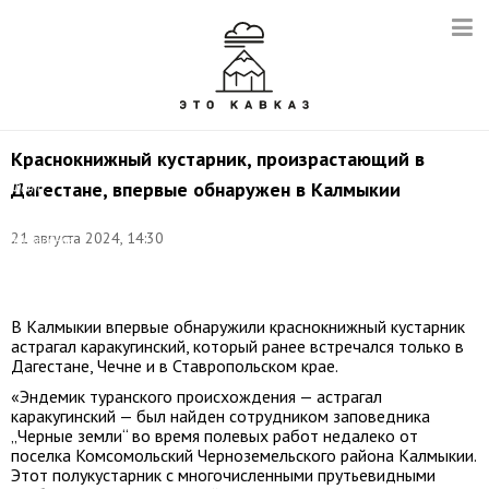
Краснокнижный кустарник, произрастающий в
Дагестане, впервые обнаружен в Калмыкии
Фото:
ФГБУ
"Государственный
21 августа 2024, 14:30
заповедник
"Черные
земли"
В Калмыкии впервые обнаружили краснокнижный кустарник
астрагал каракугинский, который ранее встречался только в
Дагестане, Чечне и в Ставропольском крае.
«Эндемик туранского происхождения — астрагал
каракугинский — был найден сотрудником заповедника
„Черные земли“ во время полевых работ недалеко от
поселка Комсомольский Черноземельского района Калмыкии.
Этот полукустарник с многочисленными прутьевидными