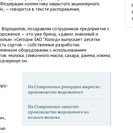
 Федерации коллективу закрытого акционерного
», — говорится в тексте распоряжения,
 Ворошилов, поздравляя сотрудников предприятия с
мороженое — это уже бренд, «давно знакомый и
лья». «Сегодня ЗАО "Холод» выпускает десятки
сть сортов — собственные разработки.
еменном оборудовании с использованием
ов: молока, сливочного масла, сахара, джема, изюма,
одчеркнул он.
еро-
На Ставрополье рекордно выросло
производство мороженого
На Ставрополье запустят
производство мороженого из
козьего молока
и»,
тил