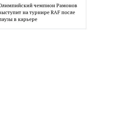
Олимпийский чемпион Рамонов
выступит на турнире RAF после
паузы в карьере