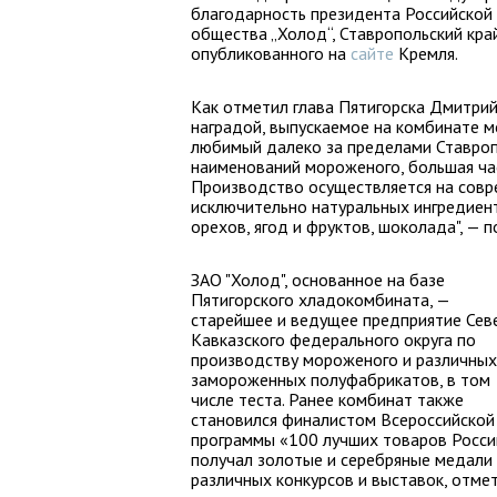
благодарность президента Российской
общества „Холод“, Ставропольский край
опубликованного на
сайте
Кремля.
Как отметил глава Пятигорска Дмитрий
наградой, выпускаемое на комбинате 
любимый далеко за пределами Ставропо
наименований мороженого, большая ча
Производство осуществляется на совр
исключительно натуральных ингредиент
орехов, ягод и фруктов, шоколада", — п
ЗАО "Холод", основанное на базе
Пятигорского хладокомбината, —
старейшее и ведущее предприятие Сев
Кавказского федерального округа по
производству мороженого и различных
замороженных полуфабрикатов, в том
числе теста. Ранее комбинат также
становился финалистом Всероссийской
программы «100 лучших товаров Росси
получал золотые и серебряные медали
различных конкурсов и выставок, отме