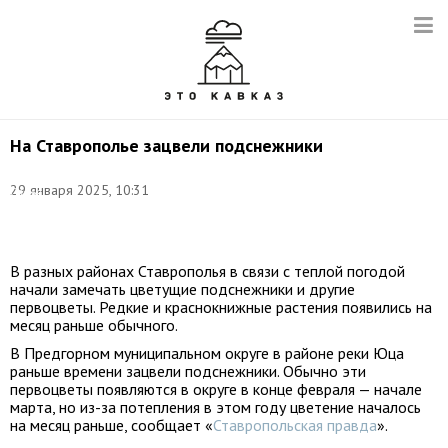
На Ставрополье зацвели подснежники
Фото:
29 января 2025, 10:31
Софья
Сандурская/
ТАСС
В разных районах Ставрополья в связи с теплой погодой
начали замечать цветущие подснежники и другие
первоцветы. Редкие и краснокнижные растения появились на
месяц раньше обычного.
В Предгорном муниципальном округе в районе реки Юца
раньше времени зацвели подснежники. Обычно эти
первоцветы появляются в округе в конце февраля — начале
марта, но из-за потепления в этом году цветение началось
на месяц раньше, сообщает «
Ставропольская правда
».