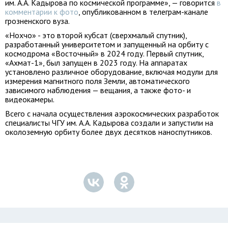
им. А.А. Кадырова по космической программе», — говорится
в
комментарии к фото
, опубликованном в телеграм-канале
грозненского вуза.
«Нохчо» - это второй кубсат (сверхмалый спутник),
разработанный университетом и запущенный на орбиту с
космодрома «Восточный» в 2024 году. Первый спутник,
«Ахмат-1», был запущен в 2023 году. На аппаратах
установлено различное оборудование, включая модули для
измерения магнитного поля Земли, автоматического
зависимого наблюдения — вещания, а также фото- и
видеокамеры.
Всего с начала осуществления аэрокосмических разработок
специалисты ЧГУ им. А.А. Кадырова создали и запустили на
околоземную орбиту более двух десятков наноспутников.