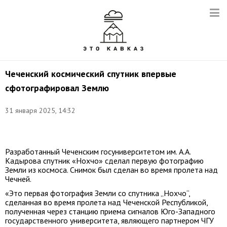
Чеченский космический спутник впервые
сфотографировал Землю
31 января 2025, 14:32
Фото:
t.me/chesuofficial
Разработанный Чеченским госуниверситетом им. А.А.
Кадырова спутник «Нохчо» сделал первую фотографию
Земли из космоса. Снимок был сделан во время пролета над
Чечней.
«Это первая фотография Земли со спутника „Нохчо“,
сделанная во время пролета над Чеченской Республикой,
полученная через станцию приема сигналов Юго-Западного
государственного университета, являющего партнером ЧГУ