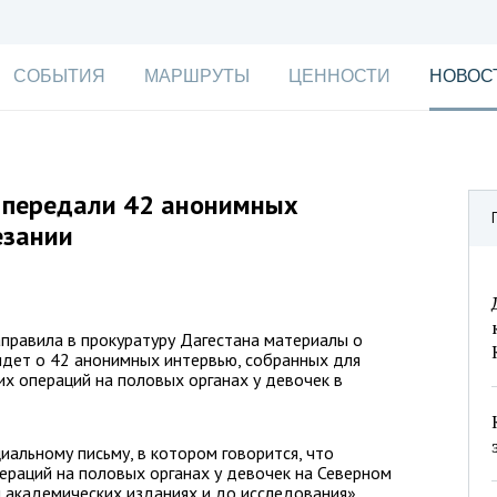
СОБЫТИЯ
МАРШРУТЫ
ЦЕННОСТИ
НОВОС
а передали 42 анонимных
езании
правила в прокуратуру Дагестана материалы о
 идет о 42 анонимных интервью, собранных для
х операций на половых органах у девочек в
альному письму, в котором говорится, что
ераций на половых органах у девочек на Северном
 академических изданиях и до исследования».