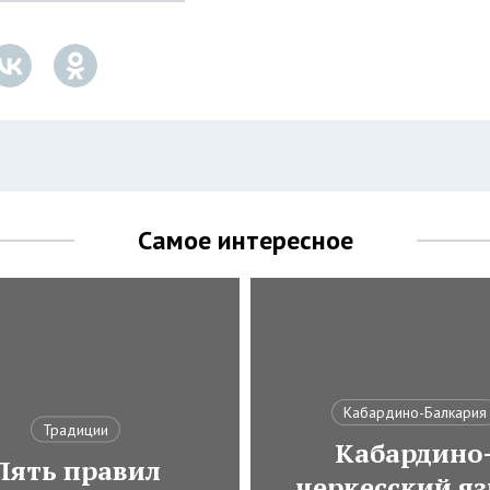
Самое интересное
Кабардино-Балкария
Традиции
Кабардино
Пять правил
черкесский яз