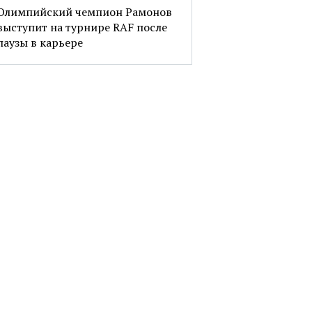
Олимпийский чемпион Рамонов
выступит на турнире RAF после
паузы в карьере