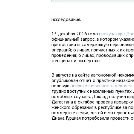
исследования.
13 декабря 2016 года
прокуратура Даг
официальный запрос, в котором указан
предоставить содержащую персональн
операций; о лицах, причастных к их пр
проведения; о лицах, проводивших опр
женщинах и экспертах».
В августе на сайте автономной некомм
опубликован отчет о практике незакон
половую
неприкосновенность девочек
труднодоступных населенных пунктах 
подобных случаев. Доклад получил ши
Дагестана в октябре провела проверк
женского обрезания в республике за п
поддержке семьи, детей и материнства
Диана Гурцкая потребовала провести о