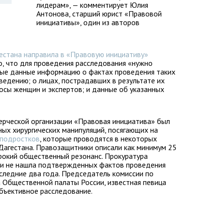
лидерам», — комментирует Юлия
Антонова, старший юрист «Правовой
инициативы», один из авторов
естана направила в «Правовую инициативу»
о, что для проведения расследования «нужно
ые данные информацию о фактах проведения таких
оведению; о лицах, пострадавших в результате их
осы женщин и экспертов; и данные об указанных
ерческой организации «Правовая инициатива» был
ных хирургических манипуляций, посягающих на
-подростков
, которые проводятся в некоторых
Дагестана. Правозащитники описали как минимум 25
рокий общественный резонанс. Прокуратура
у и не нашла подтвержденных фактов проведения
оследние два года. Председатель комиссии по
 Общественной палаты России, известная певица
бъективное расследование.