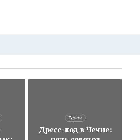
Туризм
-
Дресс-код в Чечне:
ык:
пять советов