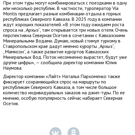
При этом туры могут комбинироваться с поездками в одну
или несколько республик. В частности, туроператор Via
Montis предлагает разные комбинации отдыха в горных
республиках Северного Кавказа. В 2025 году в компании
ждут хороших показателей. «В этом году ожидаем роста
спроса на „Архыз“, там открывается три новых отеля. Очень
перспективна Северная Осетия в сочетании с Кавказскими
Минеральными Водами. Думаю, новый стимул туризму в
Ставропольском крае дадут именно курорты „Архыз“,
„Мамисон“, а также развитие курортов Кавказских
Минеральных Вод. Поток несомненно вырастет, будут уже
другие цифры», — сообщила директор компании Юлия
Наумова.
Директор компании «Лайт» Наталья Пархоменко также
фиксирует сохраняющийся спрос на маршруты по
республикам Северного Кавказа, в том числе большое
количество индивидуальных заказов на джип-туры. По ее
мнению, особую популярность сейчас набирает Северная
Осетия.