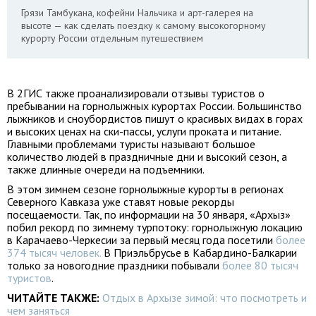
Грязи Тамбукана, кофейни Нальчика и арт-галерея на
высоте — как сделать поездку к самому высокогорному
курорту России отдельным путешествием
В 2ГИС также проанализировали отзывы туристов о
пребывании на горнолыжных курортах России. Большинство
лыжников и сноубордистов пишут о красивых видах в горах
и высоких ценах на ски-пассы, услуги проката и питание.
Главными проблемами туристы называют большое
количество людей в праздничные дни и высокий сезон, а
также длинные очереди на подъемники.
В этом зимнем сезоне горнолыжные курорты в регионах
Северного Кавказа уже ставят новые рекорды
посещаемости. Так, по информации на 30 января, «Архыз»
побил рекорд по зимнему турпотоку: горнолыжную локацию
в Карачаево-Черкесии за первый месяц года посетили
более
374 тысяч человек.
В Приэльбрусье в Кабардино-Балкарии
только за новогодние праздники побывали
более 80 тысяч
туристов
.
ЧИТАЙТЕ ТАКЖЕ:
Отдых в Архызе зимой: что посмотреть и
чем заняться