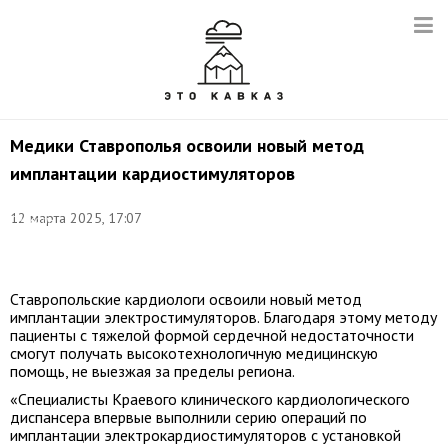
Медики Ставрополья освоили новый метод
имплантации кардиостимуляторов
Фото:
12 марта 2025, 17:07
Семехин
Анатолий/
ТАСС
Ставропольские кардиологи освоили новый метод
имплантации электростимуляторов. Благодаря этому методу
пациенты с тяжелой формой сердечной недостаточности
смогут получать высокотехнологичную медицинскую
помощь, не выезжая за пределы региона.
«Специалисты Краевого клинического кардиологического
диспансера впервые выполнили серию операций по
имплантации электрокардиостимуляторов с установкой