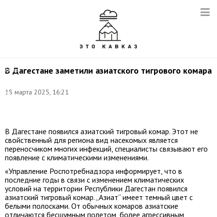
Фото:
В Дагестане заметили азиатского тигрового комара
James
Gathany/wikipedia/CC
BY-
18 марта 2025, 16:21
NC-
ND
2.0
В Дагестане появился азиатский тигровый комар. Этот не
свойственный для региона вид насекомых является
переносчиком многих инфекций, специалисты связывают его
появление с климатическими изменениями.
«Управление Роспотребнадзора информирует, что в
последние годы в связи с изменением климатических
условий на территории Республики Дагестан появился
азиатский тигровый комар. „Азиат“ имеет темный цвет с
белыми полосками. От обычных комаров азиатские
отличаются бесшумным полетом, более агрессивным