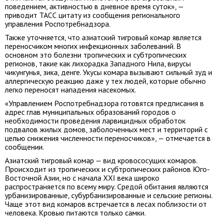
поведением, активностью в дневное время суток», —
приводит ТАСС цитату из сообщения регионального
управления Роспотребнадзора.
Также уточняется, что азиатский тигровый комар является
переносчиком многих инфекционных заболеваний. В
основном это болезни тропических и субтропических
регионов, такие как лихорадка Западного Нила, вирусы
чикунгунья, зика, денге. Укусы комара вызывают сильный зуд и
аллергическую реакцию даже у тех людей, которые обычно
легко переносят нападения насекомых.
«Управлением Роспотребнадзора готовятся предписания в
адрес глав муниципальных образований городов о
необходимости проведения ларвицидных обработок
подвалов жилых домов, заболоченных мест и территорий с
целью снижения численности переносчиков», — отмечается в
сообщении.
Азиатский тигровый комар — вид кровососущих комаров.
Происходит из тропических и субтропических районов Юго-
Восточной Азии, но с начала XXI века широко
распространяется по всему миру. Средой обитания являются
урбанизированные, субурбанизированные и сельские регионы.
Чаще этот вид комаров встречается в лесах поблизости от
человека. Кровью питаются только самки.