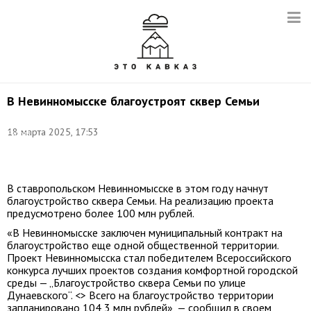
В Невинномысске благоустроят сквер Семьи
Фото:
18 марта 2025, 17:53
Руслан
Шамуков/
ТАСС
В ставропольском Невинномысске в этом году начнут
благоустройство сквера Семьи. На реализацию проекта
предусмотрено более 100 млн рублей.
«В Невинномысске заключен муниципальный контракт на
благоустройство еще одной общественной территории.
Проект Невинномысска стал победителем Всероссийского
конкурса лучших проектов создания комфортной городской
среды — „Благоустройство сквера Семьи по улице
Дунаевского“. <> Всего на благоустройство территории
запланировано 104,3 млн рублей», — сообщил в своем