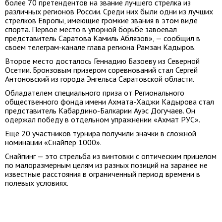
более 70 претендентов на звание лучшего стрелка из
различных регионов России. Среди них были одни из лучших
стрелков Европы, имеющие громкие звания в этом виде
спорта. Первое место в упорной борьбе завоевал
представитель Саратова Камиль Аблязов», — сообщил в
своем телеграм-канале глава региона Рамзан Кадыров.
Второе место досталось Геннадию Базоеву из Северной
Осетии. Бронзовым призером соревнований стал Сергей
Антоновский из города Энгельса Саратовской области.
Обладателем специального приза от Регионального
общественного фонда имени Ахмата-Хаджи Кадырова стал
представитель Кабардино-Балкарии Ауэс Догучаев. Он
одержал победу в отдельном упражнении «Ахмат РУС».
Еще 20 участников турнира получили значки в сложной
номинации «Снайпер 1000».
Снайпинг — это стрельба из винтовки с оптическим прицелом
по малоразмерным целям из разных позиций на заранее не
известные расстояния в ограниченный период времени в
полевых условиях.