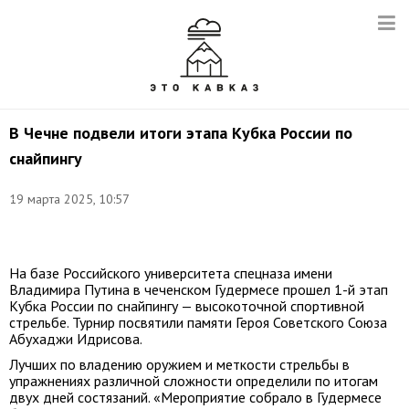
В Чечне подвели итоги этапа Кубка России по
снайпингу
Снимок
19 марта 2025, 10:57
с
видео:
t.me/ruspetsnaz
На базе Российского университета спецназа имени
Владимира Путина в чеченском Гудермесе прошел 1-й этап
Кубка России по снайпингу — высокоточной спортивной
стрельбе. Турнир посвятили памяти Героя Советского Союза
Абухаджи Идрисова.
Лучших по владению оружием и меткости стрельбы в
упражнениях различной сложности определили по итогам
двух дней состязаний. «Мероприятие собрало в Гудермесе