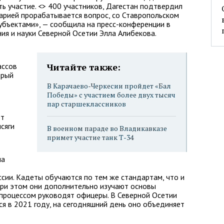
ь участие. <> 400 участников, Дагестан подтвердил
карией прорабатывается вопрос, со Ставропольском
убъектами», — сообщила на пресс-конференции в
я и науки Северной Осетии Элла Алибекова.
ассов
Читайте также:
орый
В Карачаево-Черкесии пройдет «Бал
Победы» с участием более двух тысяч
пар старшеклассников
-
ет
сяги
В военном параде во Владикавказе
примет участие танк Т-34
на
ссии. Кадеты обучаются по тем же стандартам, что и
 при этом они дополнительно изучают основы
 процессом руководят офицеры. В Северной Осетии
я в 2021 году, на сегодняшний день оно объединяет