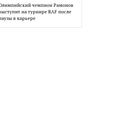
Олимпийский чемпион Рамонов
выступит на турнире RAF после
паузы в карьере