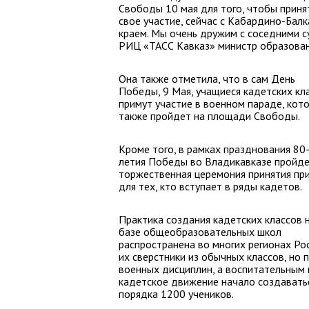
Свободы 10 мая для того, чтобы принят
свое участие, сейчас с Кабардино-Бал
краем. Мы очень дружим с соседними с
РИЦ «ТАСС Кавказ» министр образовани
Она также отметила, что в сам День
Победы, 9 Мая, учащиеся кадетских кл
примут участие в военном параде, кот
также пройдет на площади Свободы.
Кроме того, в рамках празднования 80
летия Победы во Владикавказе пройд
торжественная церемония принятия при
для тех, кто вступает в ряды кадетов.
Практика создания кадетских классов 
базе общеобразовательных школ
распространена во многих регионах Ро
их сверстники из обычных классов, но
военных дисциплин, а воспитательным
кадетское движение начало создаватьс
порядка 1200 учеников.