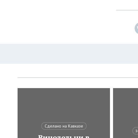
Сделано на Кавказе
Н
Винодельни в