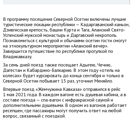
В программу посещения Северной Осетии включены лучшие
туристические локации республики — Кадаргаванский каньон,
Дзивгисская крепость, башни Курта и Тага, Аланский Свято-
Успенский мужской монастырь и Даргавский некрополь.
Познакомиться с культурой и обычаями осетин гости смогут
на этнокультурном мероприятии «Аланский вечер».
Завершится путешествие по республике прогулкой по
Владикавказу.
За семь дней поезд также посещает Адыгею, Чечню,
Дагестан и Кабардино-Балкарию. В этом году «отель на
колесах» будет курсировать до конца сентября и только в
Северной Осетии побывает 15 раз, уточнил Меняйло.
Впервые поезд «Жемчужина Кавказа» отправился в рейс
1 мая 2021 года. В каждом вагоне есть душевая кабина, а в
составе поезда — спа-вагон с инфракрасной сауной и
дополнительными душевыми. В одном из вагонов работает
ресепшен, где пассажиры могут получить ответ на любой
вопрос, связанный с поездкой.