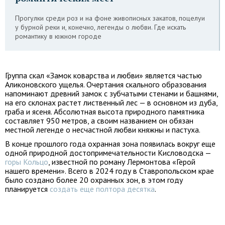
Прогулки среди роз и на фоне живописных закатов, поцелуи
у бурной реки и, конечно, легенды о любви. Где искать
романтику в южном городе
Группа скал «Замок коварства и любви» является частью
Аликоновского ущелья. Очертания скального образования
напоминают древний замок с зубчатыми стенами и башнями,
на его склонах растет лиственный лес — в основном из дуба,
граба и ясеня. Абсолютная высота природного памятника
составляет 950 метров, а своим названием он обязан
местной легенде о несчастной любви княжны и пастуха.
В конце прошлого года охранная зона появилась вокруг еще
одной природной достопримечательности Кисловодска —
горы Кольцо
, известной по роману Лермонтова «Герой
нашего времени». Всего в 2024 году в Ставропольском крае
было создано более 20 охранных зон, в этом году
планируется
создать еще полтора десятка
.