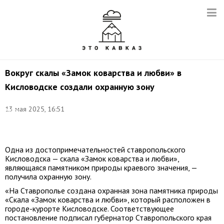
Вокруг скалы «Замок коварства и любви» в
Кисловодске создали охранную зону
Фото:
13 мая 2025, 16:51
Юлия
Рубцова/
ТАСС
Одна из достопримечательностей ставропольского
Кисловодска — скала «Замок коварства и любви»,
являющаяся памятником природы краевого значения, —
получила охранную зону.
«На Ставрополье создана охранная зона памятника природы
«Скала «Замок коварства и любви», который расположен в
городе-курорте Кисловодске. Соответствующее
постановление подписал губернатор Ставропольского края