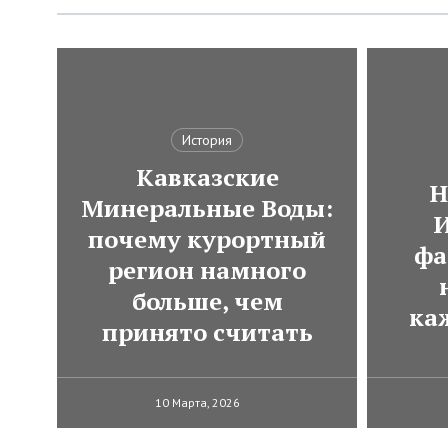
История
Кавказские
Н
Минеральные Воды:
И
почему курортный
фа
регион намного
больше, чем
ка
принято считать
10 Марта, 2026