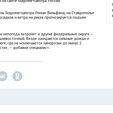
я на сайте Гидрометцентра России.
ль Гидрометцентра Роман Вильфанд, на Ставрополье
осадков и ветра на реках прогнозируется подъем
и непогода затронет и другие федеральные округа —
ьневосточный. Везде ожидаются сильные дожди и
 юге, где не исключаются заморозки до минус 2
сти», — добавил специалист.