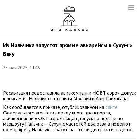
Из Нальчика запустят прямые авиарейсы в Сухум и
Баку
Фото:
23 мая 2025, 11:46
Дмитрий
Рогулин/
ТАСС
Росавиация предоставила авиакомпании «ЮВТ аэро» допуск
к рейсам из Нальчика в столицы Абхазии и Азербайджана.
Как сообщается в приказе, опубликованном на
сайте
Федерального агентства воздушного транспорта,
авиакомпании «ЮВТ аэро» выдан допуск на полеты по
маршруту Нальчик — Сухум с частотой два раза в неделю и
по маршруту Нальчик — Баку с частотой два раза в неделю.