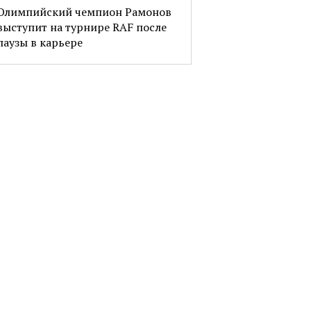
Олимпийский чемпион Рамонов
выступит на турнире RAF после
паузы в карьере