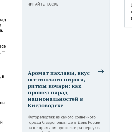
ЧИТАЙТЕ ТАКЖЕ
рад
а
а.
все
, —
Аромат пахлавы, вкус
 в
осетинского пирога,
ритмы кочари: как
прошел парад
национальностей в
нцы
Кисловодске
Фоторепортаж из самого солнечного
ей
города Ставрополья, где в День России
на центральном проспекте развернулся