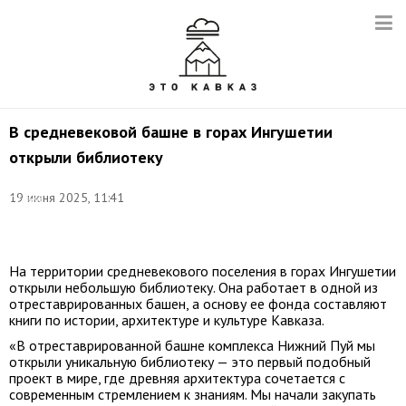
В средневековой башне в горах Ингушетии
открыли библиотеку
Фото:
19 июня 2025, 11:41
Сергей
Фадеичев/
ТАСС
На территории средневекового поселения в горах Ингушетии
открыли небольшую библиотеку. Она работает в одной из
отреставрированных башен, а основу ее фонда составляют
книги по истории, архитектуре и культуре Кавказа.
«В отреставрированной башне комплекса Нижний Пуй мы
открыли уникальную библиотеку — это первый подобный
проект в мире, где древняя архитектура сочетается с
современным стремлением к знаниям. Мы начали закупать