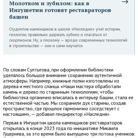
Молотком и зубилом: как в
Ингушетии готовят реставраторов
башен
Студентов-каменщиков в школе «Наследие» учат истории,
геологии, правильно держать зубило и спасаться от
скорпионов. Ну, а плохому — вроде современных технологий
в строительстве — они и сами научатся
По словам Султыгова, при оформлении библиотеки
уделялось большое внимание сохранению аутентичной
атмосферы. Например, книжные полки изготовлены из
дерева и местного сланца. «Наши мастера обработали
камень и дерево по старинным технологиям, чтобы
библиотека органично вписалась в интерьер башни, стала ее
естественной частью. Мы сохранили дух старины, создав
пространство, где прошлое гармонично соседствует с
настоящим», — добавил гендиректор «Наследия».
Первая в Ингушетии школа каменщиков-реставраторов
открылась в конце 2023 года по инициативе Микаила
Гуцериева, за это время было выпущено три потока учеников.