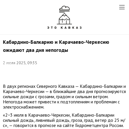
Кабардино-Балкарию и Карачаево-Черкесию
ожидают два дня непогоды
Фото:
2 июля 2025, 09:35
Евгений
Мессман/
ТАСС
В двух регионах Северного Кавказа — Кабардино-Балкарии и
Карачаево-Черкесии — в ближайшие два дня прогнозируются
сильные дожди с грозами, градом и сильным ветром.
Непогода может привести к подтоплениям и проблемам с
электроснабжением.
«2−3 июля в Карачаево-Черкесии, Кабардино-Балкарии
сильный дождь, ливневый дождь, гроза, град, ветер до 25 м/
с», — говорится в прогнозе на сайте Гидрометцентра России.