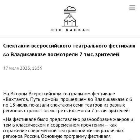
Спектакли всероссийского театрального фестиваля
Фото:
во Владикавказе посмотрели 7 тыс. зрителей
пресс-
служба
Театра
17 июля 2025, 18:39
имени
Евгения
Вахтангова
На Втором Всероссийском театральном фестивале
«Вахтангов. Путь домой», прошедшем во Владикавказе с 6
по 13 июля, показали спектакли семи театров из разных
регионов страны. Посмотреть их смогли 7 тысяч зрителей.
«На фестивале было представлено разнообразие жанров и
тем в классическом и современном прочтении — как
отражение современной театральной жизни различных
регионов России. Основную программу фестиваля