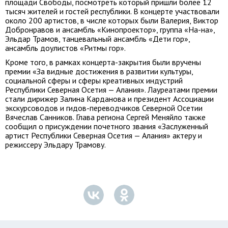
площади Свободы, посмотреть который пришли более 12
тысяч жителей и гостей республики. В концерте участвовали
около 200 артистов, в числе которых были Валерия, Виктор
Добронравов и ансамбль «Кинопроектор», группа «На-на»,
Эльдар Трамов, танцевальный ансамбль «Дети гор»,
ансамбль доулистов «Ритмы гор».
Кроме того, в рамках концерта-закрытия были вручены
премии «За видные достижения в развитии культуры,
социальной сферы и сферы креативных индустрий
Республики Северная Осетия — Алания». Лауреатами премии
стали дирижер Залина Карданова и президент Ассоциации
экскурсоводов и гидов-переводчиков Северной Осетии
Вячеслав Санников. Глава региона Сергей Меняйло также
сообщил о присуждении почетного звания «Заслуженный
артист Республики Северная Осетия — Алания» актеру и
режиссеру Эльдару Трамову.