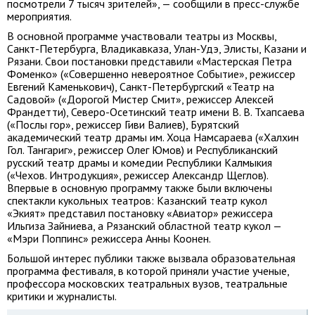
посмотрели 7 тысяч зрителей», — сообщили в пресс-службе
мероприятия.
В основной программе участвовали театры из Москвы,
Санкт-Петербурга, Владикавказа, Улан-Удэ, Элисты, Казани и
Рязани. Свои постановки представили «Мастерская Петра
Фоменко» («Совершенно невероятное Событие», режиссер
Евгений Каменькович), Санкт-Петербургский «Театр на
Садовой» («Дорогой Мистер Смит», режиссер Алексей
Франдетти), Северо-Осетинский театр имени В. В. Тхапсаева
(«Послы гор», режиссер Гиви Валиев), Бурятский
академический театр драмы им. Хоца Намсараева («Халхин
Гол. Тангариг», режиссер Олег Юмов) и Республиканский
русский театр драмы и комедии Республики Калмыкия
(«Чехов. Интродукция», режиссер Александр Щеглов).
Впервые в основную программу также были включены
спектакли кукольных театров: Казанский театр кукол
«Экият» представил постановку «Авиатор» режиссера
Ильгиза Зайниева, а Рязанский областной театр кукол —
«Мэри Поппинс» режиссера Анны Коонен.
Большой интерес публики также вызвала образовательная
программа фестиваля, в которой приняли участие ученые,
профессора московских театральных вузов, театральные
критики и журналисты.