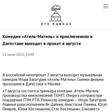
Комедия «Атель-Матель» о приключениях в
Дагестане выходит в прокат в августе
Снимок
22 июля 2025, 18:48
с
видео:
t.me/agiprd
В российский кинопрокат 7 августа выходит музыкальная
комедия Игоря Багатурия «Атель-Матель». Съемки фильма
проходили в Дагестане и Москве.
«7 августа состоится премьера комедии „Атель-Матель“
производства кинокомпаний ТЕМП, Chegery company при
поддержке ГПМ РТВ. Режиссер комедии — Игорь Багатурия.
Главные роли исполнили Ян Цапник, Анастасия Панина, Юсуп
Омаров, Юлия Костюшкина, Стас Костюшкин, Елизавета