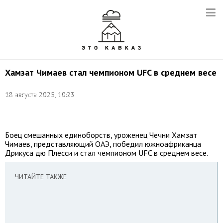
Хамзат Чимаев стал чемпионом UFC в среднем весе
Фото:
18 августа 2025, 10:23
MMAnytt/wikipedia.org/CC
BY
3.0
Боец смешанных единоборств, уроженец Чечни Хамзат
Чимаев, представляющий ОАЭ, победил южноафриканца
Дрикуса дю Плесси и стал чемпионом UFC в среднем весе.
ЧИТАЙТЕ ТАКЖЕ